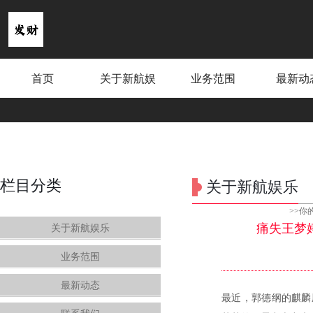
首页
关于新航娱
业务范围
最新动
乐
栏目分类
关于新航娱乐
>>你
痛失王梦
关于新航娱乐
业务范围
最新动态
最近，郭德纲的麒麟