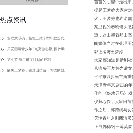
联系我们
苗苗的阴霾中走出来
提起王梦婷大家肯定
热点资讯
火，王梦婷也声名鹊
某卫视的春晚镜头悉
遭，这山望着那山高
安聪慧明确：极氪三款车型年款迭代延期
闻媒体当时在处理王
关爱困境青少年 “点亮微心愿, 圆梦助成长”公益活动启动
郭德纲与王梦婷
第七节 项目进度计划的控制
大家都知道麒麟剧社
从痛失王梦婷之后女
痛失王梦婷，错过田苗苗，郭德纲麒麟剧社喜收“刀马旦”胡嘉博！
平平难以担当主角重
天津青年京剧团的年
作的《好戏开场》戏
仪归心仪，人家田苗
作之后，郭德纲与女
天津青年京剧团演员
正当郭德纲一筹莫展